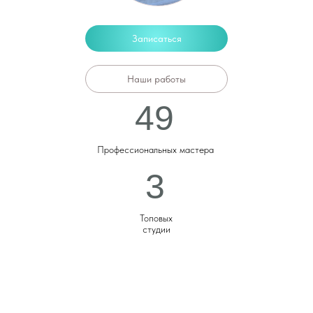
Записаться
Наши работы
49
Профессиональных мастера
3
Топовых
студии